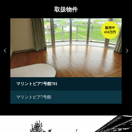
取扱物件
売中
販売中
0万円
450万円


マリントピア7号館701
マ
マリントピア7号館
マ